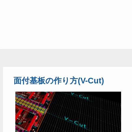
面付基板の作り方(V-Cut)