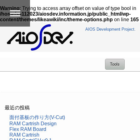
Warning
: Trying to access array offset on value of type bool in
/home/ss112023/aiosdev.information.jp/public_html/wp-
content/themes/likeawiki/inc/theme-options.php
on line
165
AIOS Development Project.
Tools
最近の投稿
面付基板の作り方(V-Cut)
RAM Cartrish Design
Flex RAM Board
RAM Cartrish